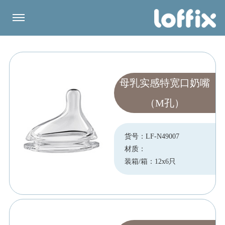
母乳实感特宽口奶嘴
（M孔）
货号：LF-N49007
材质：
装箱/箱：12x6只